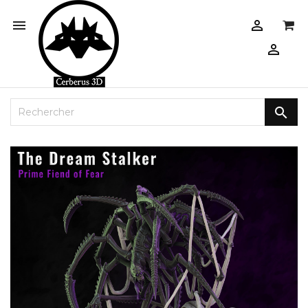



