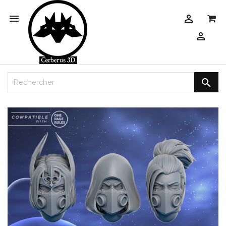



